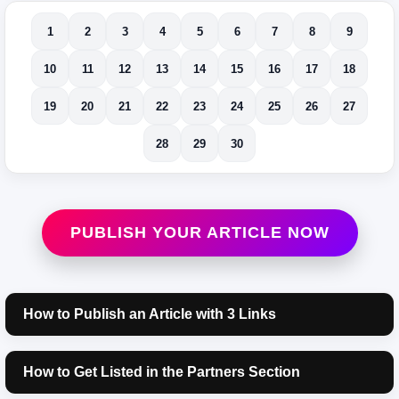
1
2
3
4
5
6
7
8
9
10
11
12
13
14
15
16
17
18
19
20
21
22
23
24
25
26
27
28
29
30
PUBLISH YOUR ARTICLE NOW
How to Publish an Article with 3 Links
How to Get Listed in the Partners Section